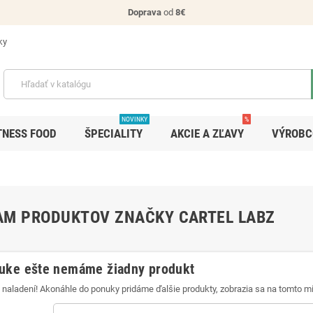
Doprava
od
8€
ky
NOVINKY
%
TNESS FOOD
ŠPECIALITY
AKCIE A ZĽAVY
VÝROBC
M PRODUKTOV ZNAČKY CARTEL LABZ
uke ešte nemáme žiadny produkt
 naladení! Akonáhle do ponuky pridáme ďalšie produkty, zobrazia sa na tomto mi