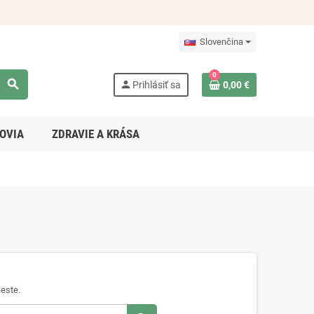
Slovenčina
0
search
person
Prihlásiť sa
0,00 €
OVIA
ZDRAVIE A KRÁSA
este.