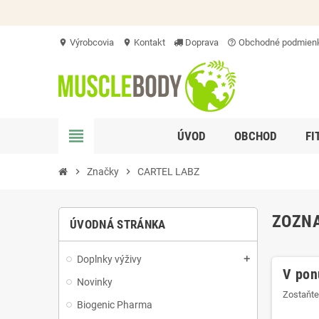
Výrobcovia
Kontakt
Doprava
Obchodné podmien
location_on
location_on
help_outline
view_headline
ÚVOD
OBCHOD
FI
chevron_right
Značky
chevron_right
CARTEL LABZ
ZOZNA
ÚVODNÁ STRÁNKA
Doplnky výživy
add
V pon
Novinky
Zostaňte
Biogenic Pharma