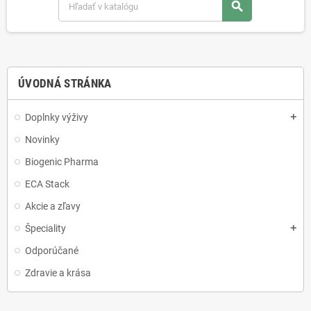
search
ÚVODNÁ STRÁNKA
Doplnky výživy
add
Novinky
Biogenic Pharma
ECA Stack
Akcie a zľavy
Špeciality
add
Odporúčané
Zdravie a krása