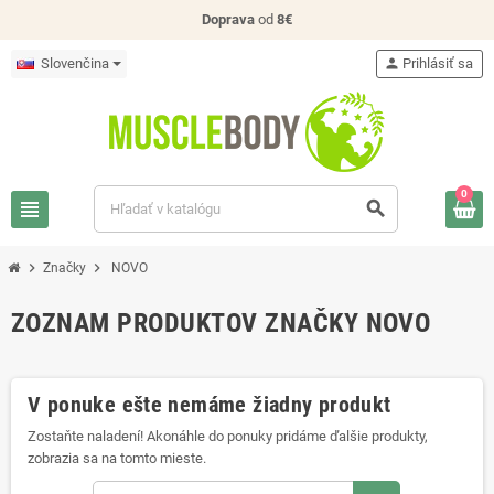
Doprava
od
8€
Slovenčina
person
Prihlásiť sa
0
view_headline
search
chevron_right
chevron_right
Značky
NOVO
ZOZNAM PRODUKTOV ZNAČKY NOVO
V ponuke ešte nemáme žiadny produkt
Zostaňte naladení! Akonáhle do ponuky pridáme ďalšie produkty,
zobrazia sa na tomto mieste.