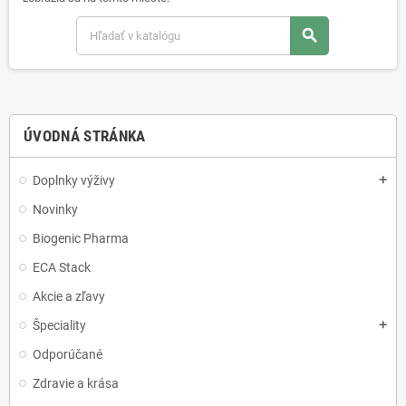
search
ÚVODNÁ STRÁNKA
Doplnky výživy
add
Novinky
Biogenic Pharma
ECA Stack
Akcie a zľavy
Špeciality
add
Odporúčané
Zdravie a krása