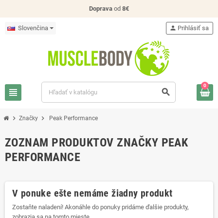
Doprava
od
8€
Slovenčina
person
Prihlásiť sa
0
view_headline
search
chevron_right
chevron_right
Značky
Peak Performance
ZOZNAM PRODUKTOV ZNAČKY PEAK
PERFORMANCE
V ponuke ešte nemáme žiadny produkt
Zostaňte naladení! Akonáhle do ponuky pridáme ďalšie produkty,
zobrazia sa na tomto mieste.