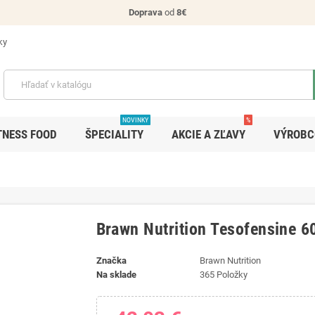
Doprava
od
8€
ky
NOVINKY
%
TNESS FOOD
ŠPECIALITY
AKCIE A ZĽAVY
VÝROBC
Brawn Nutrition Tesofensine 6
Značka
Brawn Nutrition
Na sklade
365 Položky