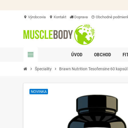
Výrobcovia
Kontakt
Doprava
Obchodné podmien
location_on
location_on
help_outline
view_headline
ÚVOD
OBCHOD
FI
chevron_right
Špeciality
chevron_right
Brawn Nutrition Tesofensine 60 kapsúl
NOVINKA