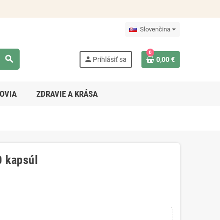
Slovenčina
0
search
person
Prihlásiť sa
0,00 €
OVIA
ZDRAVIE A KRÁSA
0 kapsúl