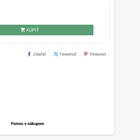
shopping_cart
KÚPIŤ
Zdieľať
Tweetnuť
Pinterest
Pomoc s nákupom