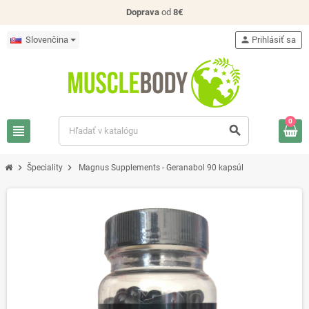
Doprava
od
8€
Slovenčina
person
Prihlásiť sa
0
view_headline
search
chevron_right
chevron_right
Špeciality
Magnus Supplements - Geranabol 90 kapsúl