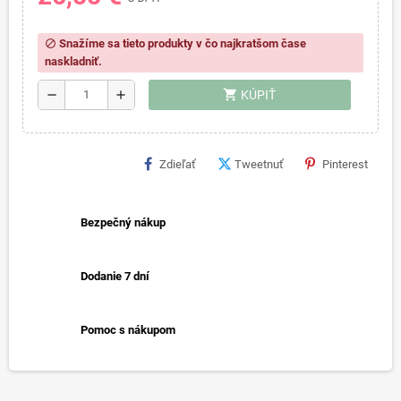
Snažíme sa tieto produkty v čo najkratšom čase
block
naskladniť.
shopping_cart
remove
add
KÚPIŤ
Zdieľať
Tweetnuť
Pinterest
Bezpečný nákup
Dodanie 7 dní
Pomoc s nákupom