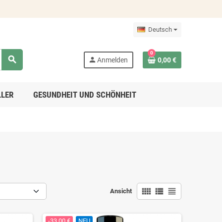
Deutsch
0
search
person
Anmelden
0,00 €
LLER
GESUNDHEIT UND SCHÖNHEIT
view_comfy
view_list
view_headline
Ansicht
-33,00 €
NEU