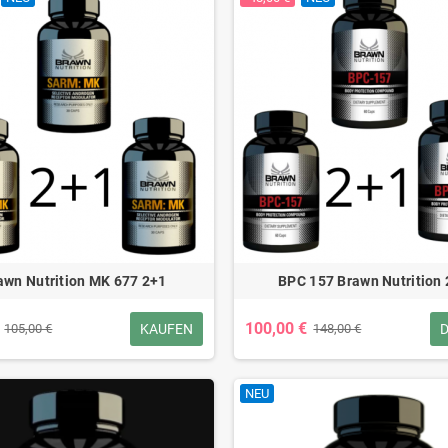
awn Nutrition MK 677 2+1
BPC 157 Brawn Nutrition
100,00 €
KAUFEN
D
105,00 €
148,00 €
NEU