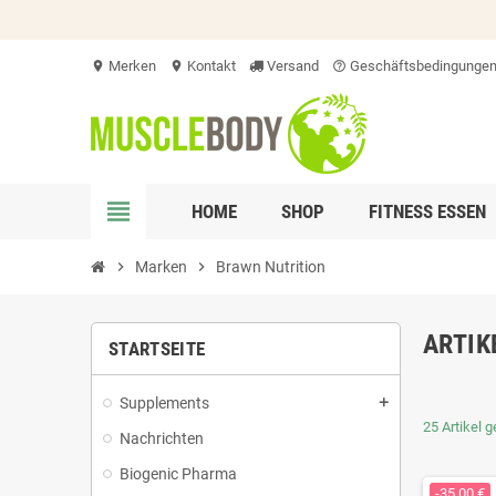
Merken
Kontakt
Versand
Geschäftsbedingunge
location_on
location_on
help_outline
view_headline
HOME
SHOP
FITNESS ESSEN
chevron_right
Marken
chevron_right
Brawn Nutrition
ARTIK
STARTSEITE
Supplements
add
25 Artikel 
Nachrichten
Biogenic Pharma
-35,00 €