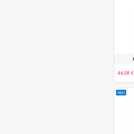
44,08 €
NEU