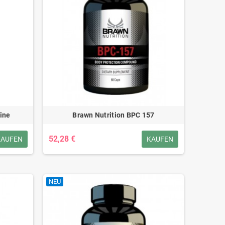
ine
Brawn Nutrition BPC 157
52,28 €
KAUFEN
KAUFEN
NEU