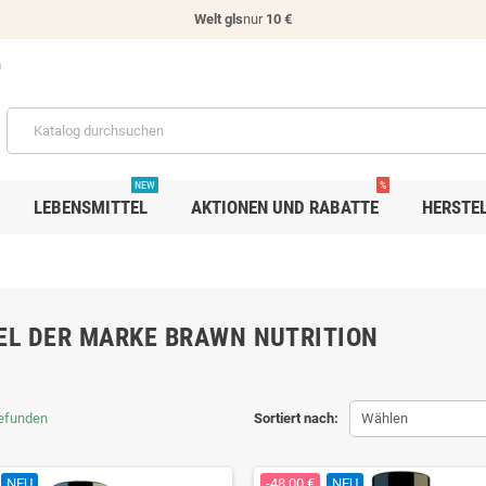
Welt gls
nur
10 €
n
NEW
%
LEBENSMITTEL
AKTIONEN UND RABATTE
HERSTE
EL DER MARKE BRAWN NUTRITION
gefunden
Sortiert nach:
Wählen
NEU
-48,00 €
NEU