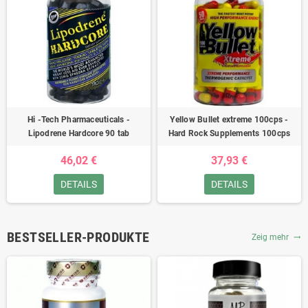
Hi -Tech Pharmaceuticals -
Yellow Bullet extreme 100cps -
Lipodrene Hardcore 90 tab
Hard Rock Supplements 100cps
46,02 €
37,93 €
DETAILS
DETAILS
BESTSELLER-PRODUKTE
Zeig mehr
trending_flat