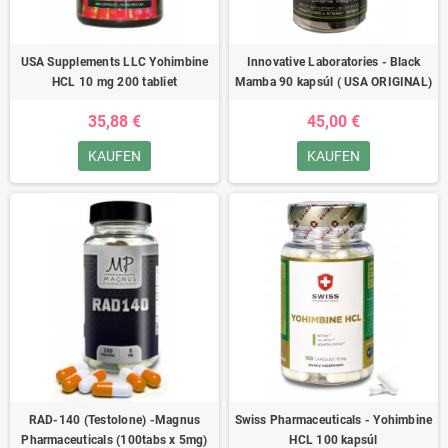
USA Supplements LLC Yohimbine
Innovative Laboratories - Black
HCL 10 mg 200 tabliet
Mamba 90 kapsúl ( USA ORIGINAL)
35,88 €
45,00 €
KAUFEN
KAUFEN
RAD-140 (Testolone) -Magnus
Swiss Pharmaceuticals - Yohimbine
Pharmaceuticals (100tabs x 5mg)
HCL 100 kapsúl