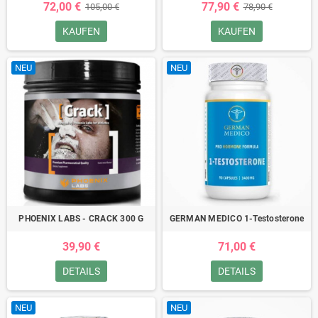
72,00 €
77,90 €
105,00 €
78,90 €
KAUFEN
KAUFEN
NEU
NEU
PHOENIX LABS - CRACK 300 G
GERMAN MEDICO 1-Testosterone
39,90 €
71,00 €
DETAILS
DETAILS
NEU
NEU