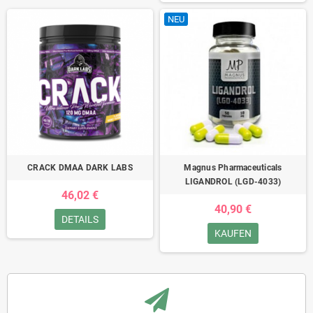
NEU
CRACK DMAA DARK LABS
Magnus Pharmaceuticals
LIGANDROL (LGD-4033)
46,02 €
40,90 €
DETAILS
KAUFEN