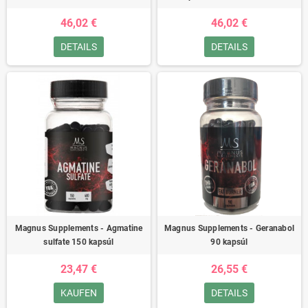
46,02 €
46,02 €
DETAILS
DETAILS
Magnus Supplements - Agmatine
Magnus Supplements - Geranabol
sulfate 150 kapsúl
90 kapsúl
23,47 €
26,55 €
KAUFEN
DETAILS