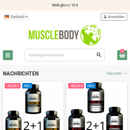
Welt gls
nur
10 €
Deutsch
person
Anmelden
0
view_headline
search
NACHRICHTEN
Zeig mehr
trending_flat
-35,00 €
NEU
-48,00 €
NEU