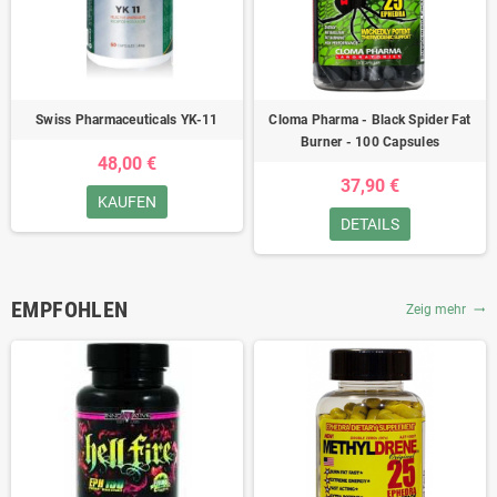
Swiss Pharmaceuticals YK-11
Cloma Pharma - Black Spider Fat
Burner - 100 Capsules
48,00 €
37,90 €
KAUFEN
DETAILS
EMPFOHLEN
Zeig mehr
trending_flat