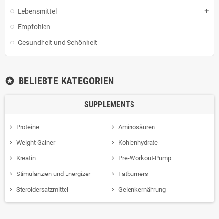
Lebensmittel
add
Empfohlen
Gesundheit und Schönheit
BELIEBTE KATEGORIEN
stars
SUPPLEMENTS
Proteine
Aminosäuren
Weight Gainer
Kohlenhydrate
Kreatin
Pre-Workout-Pump
Stimulanzien und Energizer
Fatburners
Steroidersatzmittel
Gelenkernährung