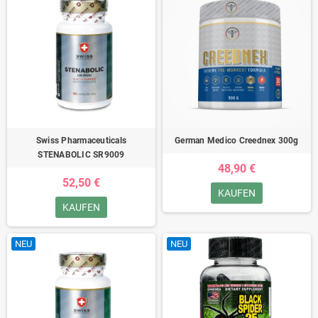
Swiss Pharmaceuticals
German Medico Creednex 300g
STENABOLIC SR9009
48,90 €
52,50 €
KAUFEN
KAUFEN
NEU
NEU