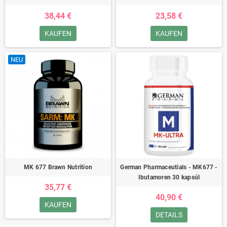
38,44 €
23,58 €
KAUFEN
KAUFEN
NEU
MK 677 Brawn Nutrition
German Pharmaceutials - MK677 -
Ibutamoren 30 kapsúl
35,77 €
40,90 €
KAUFEN
DETAILS