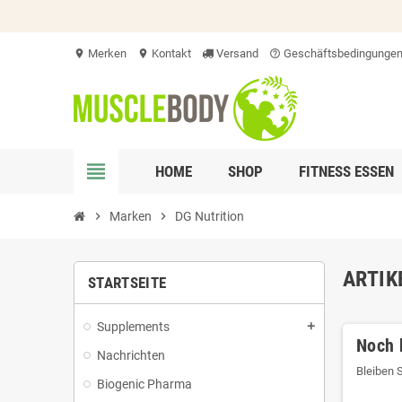
Merken
Kontakt
Versand
Geschäftsbedingunge
location_on
location_on
help_outline
view_headline
HOME
SHOP
FITNESS ESSEN
chevron_right
Marken
chevron_right
DG Nutrition
ARTIK
STARTSEITE
Supplements
add
Noch 
Nachrichten
Bleiben 
Biogenic Pharma