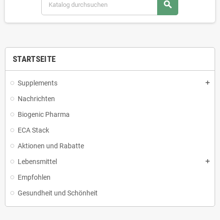
search
STARTSEITE
Supplements
add
Nachrichten
Biogenic Pharma
ECA Stack
Aktionen und Rabatte
Lebensmittel
add
Empfohlen
Gesundheit und Schönheit