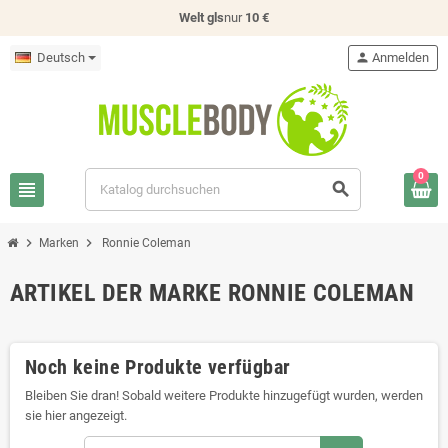
Welt gls
nur
10 €
Deutsch
person
Anmelden
0
view_headline
search
chevron_right
chevron_right
Marken
Ronnie Coleman
ARTIKEL DER MARKE RONNIE COLEMAN
Noch keine Produkte verfügbar
Bleiben Sie dran! Sobald weitere Produkte hinzugefügt wurden, werden
sie hier angezeigt.