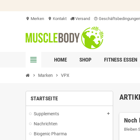
Merken
Kontakt
Versand
Geschäftsbedingunge
location_on
location_on
help_outline
view_headline
HOME
SHOP
FITNESS ESSEN
chevron_right
Marken
chevron_right
VPX
ARTIK
STARTSEITE
Supplements
add
Noch 
Nachrichten
Bleiben 
Biogenic Pharma